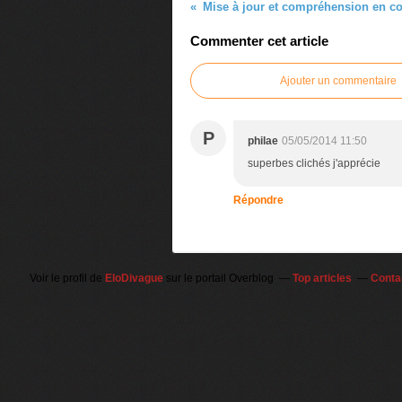
Mise à jour et compréhension en cou
Commenter cet article
Ajouter un commentaire
P
philae
05/05/2014 11:50
superbes clichés j'apprécie
Répondre
Voir le profil de
EloDivague
sur le portail Overblog
Top articles
Conta