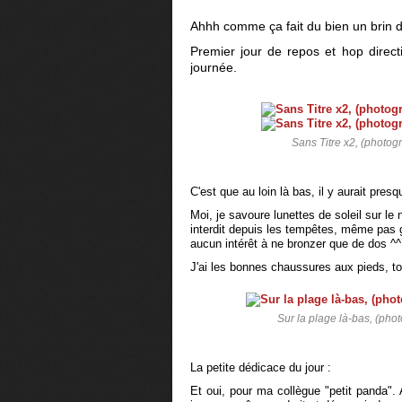
Ahhh comme ça fait du bien un brin de
Premier jour de repos et hop direc
journée.
Sans Titre x2, (photog
C'est que au loin là bas, il y aurait pres
Moi, je savoure lunettes de soleil sur le n
interdit depuis les tempêtes, même pas gr
aucun intérêt à ne bronzer que de dos ^^
J'ai les bonnes chaussures aux pieds, tou
Sur la plage là-bas, (pho
La petite dédicace du jour :
Et oui, pour ma collègue "petit panda".