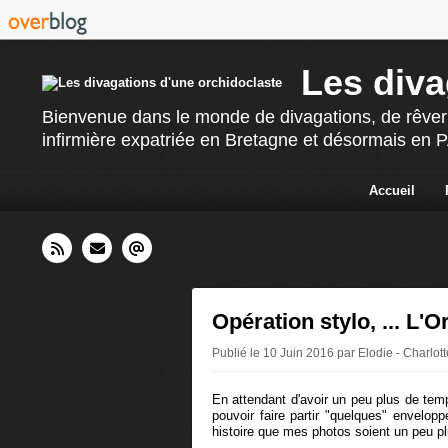
Les diva
Bienvenue dans le monde de divagations, de rêverie
infirmière expatriée en Bretagne et désormais en PAC
Accueil
Opération stylo, ... L'O
Publié le 10 Juin 2016 par Elodie - Charlot
En attendant d'avoir un peu plus de temp
pouvoir faire partir "quelques" enveloppe
histoire que mes photos soient un peu plu