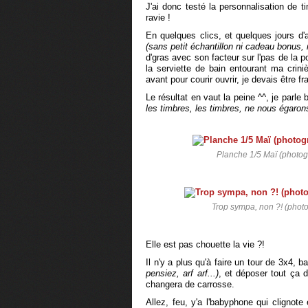
J'ai donc testé la personnalisation de t
ravie !
En quelques clics, et quelques jours d
(sans petit échantillon ni cadeau bonus, 
d'gras avec son facteur sur l'pas de la 
la serviette de bain entourant ma crini
avant pour courir ouvrir, je devais être f
Le résultat en vaut la peine ^^, je parl
les timbres, les timbres, ne nous égaron
Planche 1/5 Maï (photog
Trop sympa, non ?! (photo
Elle est pas chouette la vie ?!
Il n'y a plus qu'à faire un tour de 3x4, 
pensiez, arf arf...)
, et déposer tout ça 
changera de carrosse.
Allez, feu, y'a l'babyphone qui cligno