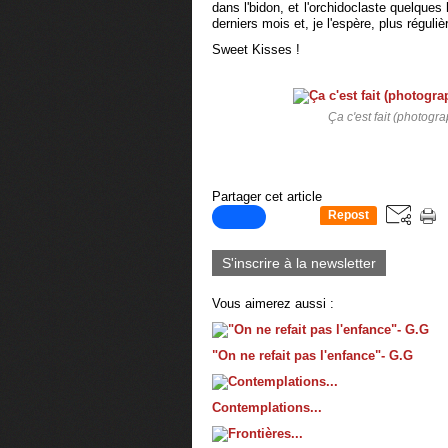
dans l'bidon, et l'orchidoclaste quelque
derniers mois et, je l'espère, plus réguliè
Sweet Kisses !
Ça c'est fait (photogr
Partager cet article
Repost
0
S'inscrire à la newsletter
Vous aimerez aussi :
"On ne refait pas l'enfance"- G.G
Contemplations...