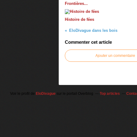
Frontières...
Histoire de fées
EloDivague dans les bois
Commenter cet article
Ajouter un commentaire
Voir le profil de
EloDivague
sur le portail Overblog
Top articles
Conta