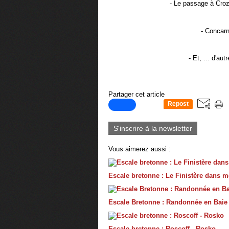
- Le passage à Crozo
- Concarn
- Et, ... d'au
Partager cet article
Repost
0
S'inscrire à la newsletter
Vous aimerez aussi :
Escale bretonne : Le Finistère dans 
Escale Bretonne : Randonnée en Baie
Escale bretonne : Roscoff - Rosko