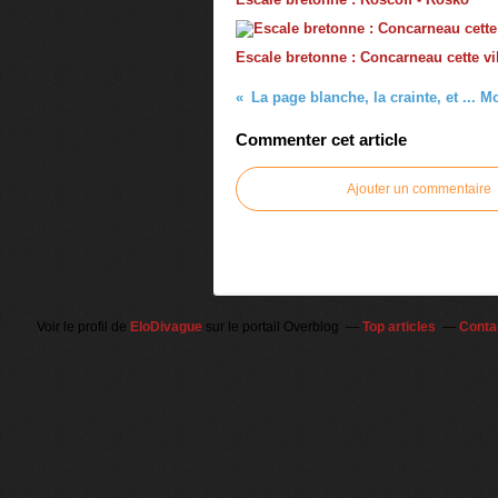
Escale bretonne : Concarneau cette vil
La page blanche, la crainte, et ... M
Commenter cet article
Ajouter un commentaire
Voir le profil de
EloDivague
sur le portail Overblog
Top articles
Conta