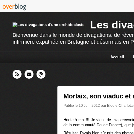
Les diva
Bienvenue dans le monde de divagations, de rêverie
infirmière expatriée en Bretagne et désormais en PAC
Accueil
Morlaix, son viaduc et s
Publié le 10 Juin 2012 par Elodie-Charlotte
Honte à moi !!! Je viens de m'apercevoi
de la communauté Douce France), que je 
Résultat, j'avais bien sûr pris des photos