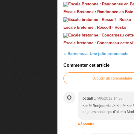
Escale Bretonne : Randonnée en Baie
Escale bretonne : Roscoff - Rosko
Escale bretonne : Concarneau cette vil
Barnenez... Une jolie promenade
Commenter cet article
Ajouter un commentaire
O
ocgall
17/06/2012 14:30
<br /> Bonjour,<br /> <br /> <br
toujours pas le tps d'aller à Mor
Répondre