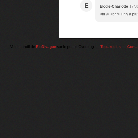
E
Elodie-Charlotte
17/0
<br /> <br /> Il n'y a pl
Voir le profil de
EloDivague
sur le portail Overblog
Top articles
Conta