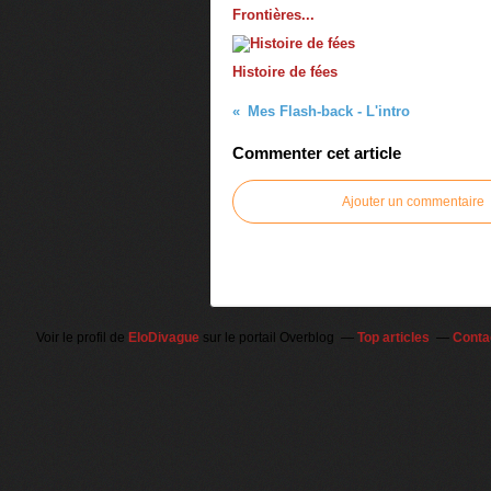
Frontières...
Histoire de fées
Mes Flash-back - L'intro
Commenter cet article
Ajouter un commentaire
Voir le profil de
EloDivague
sur le portail Overblog
Top articles
Conta