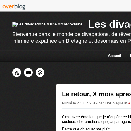
Les diva
Bienvenue dans le monde de divagations, de rêverie
infirmière expatriée en Bretagne et désormais en PAC
Accueil
Le retour, X mois aprè
Publié le 27 Juin 2019 par EloDivague in
A
C'est avec émotion que je récupère ce blog
couleurs des émotions que j'ai partagé ic
Parce que divaguer me plaît.