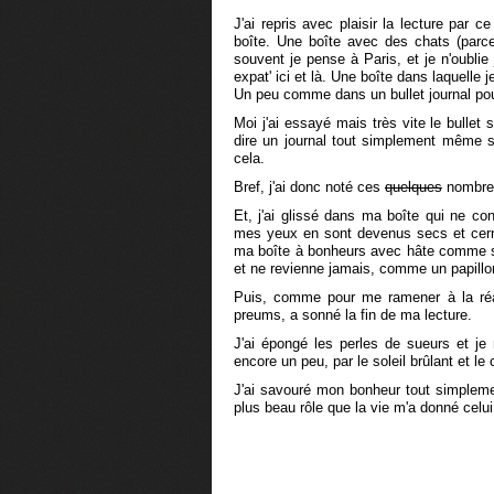
J'ai repris avec plaisir la lecture par ce
boîte. Une boîte avec des chats (parce
souvent je pense à Paris, et je n'oublie
expat' ici et là. Une boîte dans laquelle 
Un peu comme dans un bullet journal pour
Moi j'ai essayé mais très vite le bullet 
dire un journal tout simplement même si 
cela.
Bref, j'ai donc noté ces
quelques
nombreu
Et, j'ai glissé dans ma boîte qui ne co
mes yeux en sont devenus secs et cerné
ma boîte à bonheurs avec hâte comme si
et ne revienne jamais, comme un papillo
Puis, comme pour me ramener à la réa
preums, a sonné la fin de ma lecture.
J'ai épongé les perles de sueurs et je 
encore un peu, par le soleil brûlant et le 
J'ai savouré mon bonheur tout simplemen
plus beau rôle que la vie m'a donné celu