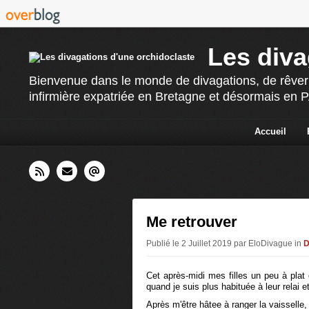
Les diva
Bienvenue dans le monde de divagations, de rêverie
infirmière expatriée en Bretagne et désormais en PAC
Accueil
Me retrouver
Publié le 2 Juillet 2019 par EloDivague in
D
Cet après-midi mes filles un peu à plat
quand je suis plus habituée à leur relai e
Après m'être hâtee à ranger la vaisselle