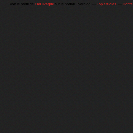
Voir le profil de
EloDivague
sur le portail Overblog
Top articles
Conta