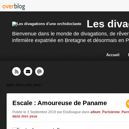
Les diva
Bienvenue dans le monde de divagations, de rêverie
infirmière expatriée en Bretagne et désormais en PAC
Accueil
paris dans mes yeux
Escale : Amoureuse de Paname
Publié le 3 Septembre 2019 par Elodivague
dans
album
,
Parisienne
,
Pari
dans mes yeux