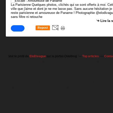
La Parisienne Quelques photos, clichés qui se sont offerts à moi. Cet
ville que j'aime et dont je ne me lasse pas. Sans aucune hésitation je
reste parisienne et amoureuse de Paname ! Photographie @elodivag
sans filtre ni retouche
Lire la 
Repost
0
Voir le profil de
EloDivague
sur le portail Overblog
Top articles
Conta