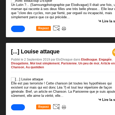
Un Lutin ?... (Samsungphotographie par Elodivague) Il était une fois, 
maman qui raconte à ses deux filles une très belle phrase... Elle leur d
que "clore des cycles, non par fierté, par orgueil ou incapacité, mais
simplement parce que ce qui précède...
Lire la 
Repost
0
[...] Louise attaque
Publié le 2 Septembre 2019 par EloDivague
dans
Elodivague
,
Engagée
,
Divagations
,
Moi tout simplement
,
Parisienne
,
Un peu de moi
,
Article en
Chanson
,
Au quotidien
Elle est pas terroriste ! Cette chanson (et toutes les hypothèses qui
existent sur mais qui est donc Léa ?) et tout leur répertoire de façon
générale. Bref, un article en Chanson. La Parisienne que je suis ajoute
sûrement, elle aime la vérité, elle...
Lire la 
Repost
0