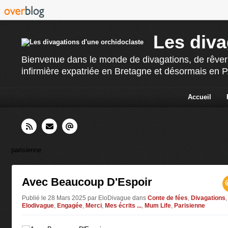
Les diva
Bienvenue dans le monde de divagations, de rêverie
infirmière expatriée en Bretagne et désormais en PAC
Accueil
parisienne
Avec Beaucoup D'Espoir
Publié le 28 Mars 2025 par EloDivague
dans
Conte de fées
,
Divagations
,
Elodivague
,
Engagée
,
Merci
,
Mes écrits ...
,
Mum Life
,
Parisienne