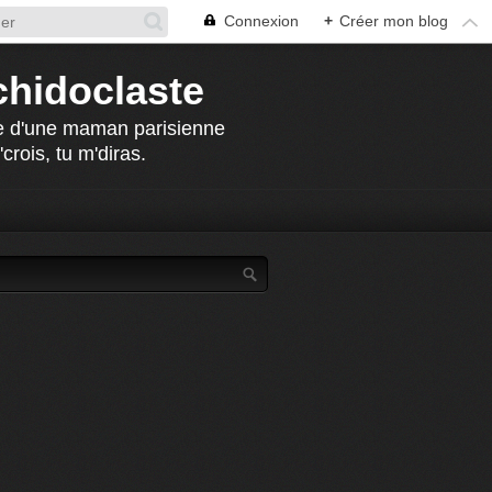
Connexion
+
Créer mon blog
chidoclaste
che d'une maman parisienne
crois, tu m'diras.