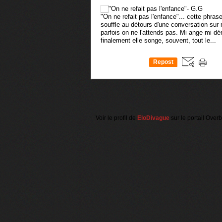
"On ne refait pas l'enfance"... cette phrase
souffle au détours d'une conversation sur me
parfois on ne l'attends pas. Mi ange mi dé
finalement elle songe, souvent, tout le...
Repost
0
Voir le profil de
EloDivague
sur le portail Over