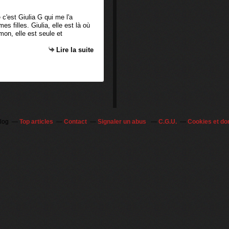
 c'est Giulia G qui me l'a
s filles. Giulia, elle est là où
mon, elle est seule et
Lire la suite
blog
Top articles
Contact
Signaler un abus
C.G.U.
Cookies et do