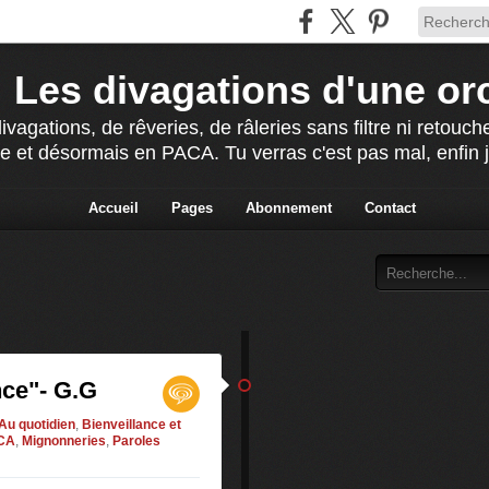
Les divagations d'une or
agations, de rêveries, de râleries sans filtre ni retou
e et désormais en PACA. Tu verras c'est pas mal, enfin j'
Accueil
Pages
Abonnement
Contact
nce"- G.G
Au quotidien
,
Bienveillance et
CA
,
Mignonneries
,
Paroles