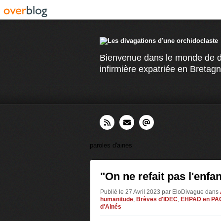
Bienvenue dans le monde de div
infirmière expatriée en Bretagn
paroles d'aines
"On ne refait pas l'enfa
Publié le 27 Avril 2023 par EloDivague
dans
humanitude
,
Brèves d'IDEC
,
EHPAD en PA
d'Ainés