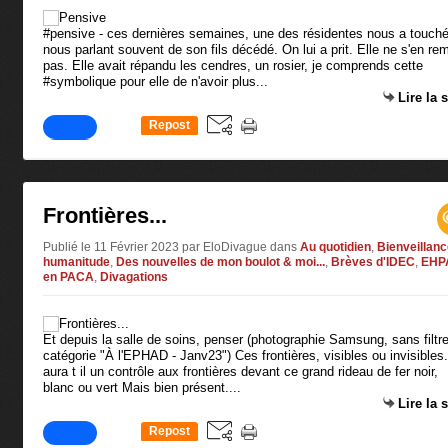
#pensive - ces dernières semaines, une des résidentes nous a touch
nous parlant souvent de son fils décédé. On lui a prit. Elle ne s'en re
pas. Elle avait répandu les cendres, un rosier, je comprends cette
#symbolique pour elle de n'avoir plus...
Lire la 
Repost
0
Frontières...
Publié le 11 Février 2023 par EloDivague
dans
Au quotidien
,
Bienveillanc
humanitude
,
Des nouvelles de mon boulot & moi...
,
Brèves d'IDEC
,
EHP
en PACA
,
Divagations
Et depuis la salle de soins, penser (photographie Samsung, sans filtre
catégorie "À l'EPHAD - Janv23") Ces frontières, visibles ou invisibles.
aura t il un contrôle aux frontières devant ce grand rideau de fer noir,
blanc ou vert Mais bien présent....
Lire la 
Repost