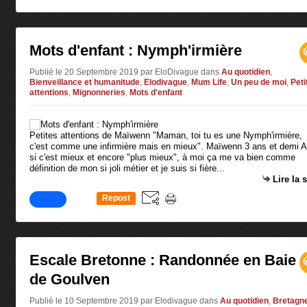
0
Mots d'enfant : Nymph'irmière
Publié le 20 Septembre 2019 par EloDivague
dans
Au quotidien
,
Bienveillance et humanitude
,
Elodivague
,
Mum Life
,
Un peu de moi
,
Peti
attentions
,
Mignonneries
,
Mots d'enfant
Petites attentions de Maïwenn "Maman, toi tu es une Nymph'irmière,
c'est comme une infirmière mais en mieux". Maïwenn 3 ans et demi A
si c'est mieux et encore "plus mieux", à moi ça me va bien comme
définition de mon si joli métier et je suis si fière...
Lire la 
Repost
0
Escale Bretonne : Randonnée en Baie
de Goulven
Publié le 10 Septembre 2019 par Elodivague
dans
Au quotidien
,
Bretagne 