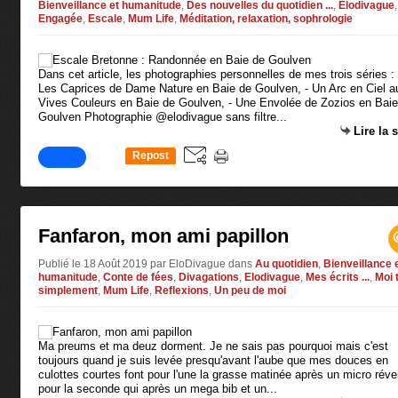
Bienveillance et humanitude
,
Des nouvelles du quotidien ...
,
Elodivague
,
Engagée
,
Escale
,
Mum Life
,
Méditation, relaxation, sophrologie
Dans cet article, les photographies personnelles de mes trois séries : 
Les Caprices de Dame Nature en Baie de Goulven, - Un Arc en Ciel a
Vives Couleurs en Baie de Goulven, - Une Envolée de Zozios en Baie
Goulven Photographie @elodivague sans filtre...
Lire la 
Repost
0
Fanfaron, mon ami papillon
Publié le 18 Août 2019 par EloDivague
dans
Au quotidien
,
Bienveillance 
humanitude
,
Conte de fées
,
Divagations
,
Elodivague
,
Mes écrits ...
,
Moi 
simplement
,
Mum Life
,
Reflexions
,
Un peu de moi
Ma preums et ma deuz dorment. Je ne sais pas pourquoi mais c'est
toujours quand je suis levée presqu'avant l'aube que mes douces en
culottes courtes font pour l'une la grasse matinée après un micro révei
pour la seconde qui après un mega bib et un...