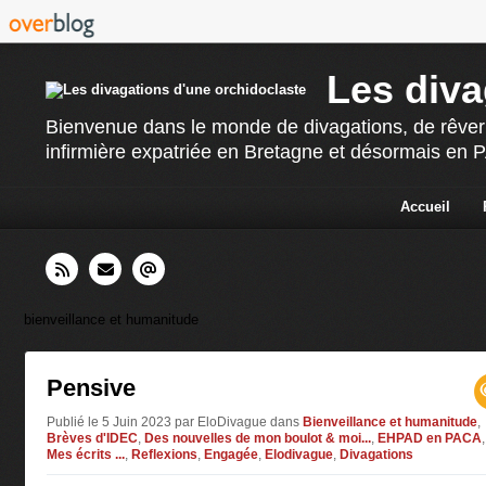
Les diva
Bienvenue dans le monde de divagations, de rêverie
infirmière expatriée en Bretagne et désormais en PAC
Accueil
bienveillance et humanitude
Pensive
Publié le 5 Juin 2023 par EloDivague
dans
Bienveillance et humanitude
,
Brèves d'IDEC
,
Des nouvelles de mon boulot & moi...
,
EHPAD en PACA
,
Mes écrits ...
,
Reflexions
,
Engagée
,
Elodivague
,
Divagations