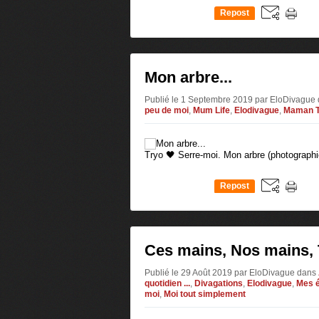
Repost
0
Mon arbre...
Publié le 1 Septembre 2019 par EloDivague
peu de moi
,
Mum Life
,
Elodivague
,
Maman T
Tryo 🖤 Serre-moi. Mon arbre (photograph
Repost
0
Ces mains, Nos mains,
Publié le 29 Août 2019 par EloDivague
dans
quotidien ...
,
Divagations
,
Elodivague
,
Mes éc
moi
,
Moi tout simplement