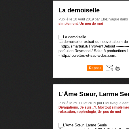
La demoiselle
Publié le 10 Août 2019 par EloDivague
dans
simplement
,
Un peu de moi
La demoiselle, extrait du nouvel album de 
: http://smarturl.it/TryoVentDebout --------------
parJulien Reymond / Salut ô productions 
- http://roulettes-et-sac-a-dos.com...
Repost
0
L'Âme Sœur, Larme Se
Publié le 29 Juillet 2019 par EloDivague
dan
Divagations
,
Je suis...?
,
Moi tout simpleme
relaxation, sophrologie
,
Un peu de moi