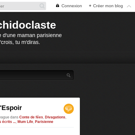
Connexion
+
Créer mon blog
chidoclaste
che d'une maman parisienne
crois, tu m'diras.
'Espoir
ivague
dans
Conte de fées
,
Divagations
,
 écrits ...
,
Mum Life
,
Parisienne