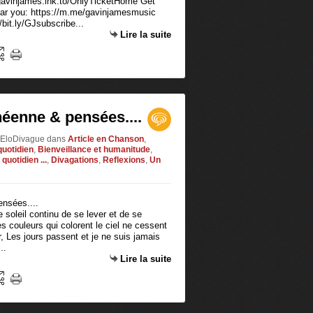
/gavinjames.lnk.to/OnlyTicketHome Get
ear you: https://m.me/gavinjamesmusic
bit.ly/GJsubscribe...
Lire la suite
éenne & pensées....
r EloDivague
dans
Article en Chanson
,
quotidien
,
Bienveillance et humanitude
,
quotidien ...
,
Divagations
,
Reflexions
,
Un
e soleil continu de se lever et de se
s couleurs qui colorent le ciel ne cessent
r, Les jours passent et je ne suis jamais
..
Lire la suite