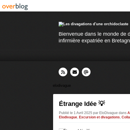
Bienvenue dans le monde de div
infirmière expatriée en Bretagn
elodivague
Étrange Idée 💡
Publié le 1 Avril 2025 par EloDivague
dans
A
Elodivague
,
Excursion et divagations
,
Coll