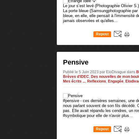
Le jour s’est levé (Photographie Olivier S.) 
La porte bleue (Samsungphotographie par 
bleue, en elle, elle pensait à l'immensité d
jamais observées et qu'elles...
Repost
0
Pensive
Publié le 5 Juin 2023 par EloDivague
dans
B
Brèves d'IDEC
,
Des nouvelles de mon boulo
Mes écrits ...
,
Reflexions
,
Engagée
,
Elodiv
#pensive - ces dernières semaines, une d
nous parlant souvent de son fils décédé. On
pas. Elle avait répandu les cendres, un ro
#symbolique pour elle de n'avoir plus...
Repost
0