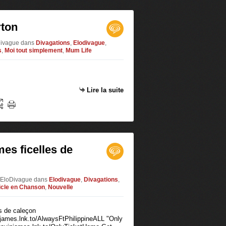
rton
odivague
dans
Divagations
,
Elodivague
,
s
,
Moi tout simplement
,
Mum Life
Lire la suite
mes ficelles de
r EloDivague
dans
Elodivague
,
Divagations
,
icle en Chanson
,
Nouvelle
james.lnk.to/AlwaysFtPhilippineALL "Only