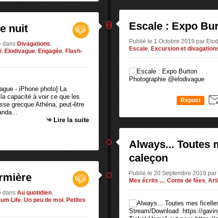
Escale : Expo Bu
e nuit
Publié le 1 Octobre 2019 par El
e
dans
Divagations
,
Escale
,
Excursion et divagation
i
,
Elodivague
,
Engagée
,
Flash-
Photographie @elodivague
ague - iPhone photo] La
 la capacité à voir ce que les
Repost
éesse grecque Athéna, peut-être
0
anda...
Lire la suite
Always... Toutes 
caleçon
Publié le 20 Septembre 2019 pa
irmière
Mes écrits ...
,
Conte de fées
,
Art
e
dans
Au quotidien
,
um Life
,
Un peu de moi
,
Petites
Stream/Download: https://gavin