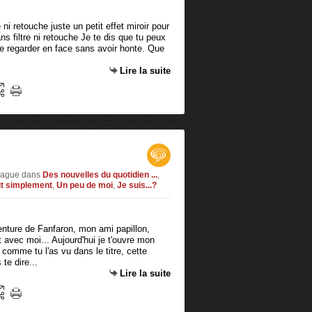
ni retouche juste un petit effet miroir pour
ns filtre ni retouche Je te dis que tu peux
r te regarder en face sans avoir honte. Que
Lire la suite
ivague
dans
Des nouvelles du quotidien ...
,
ut simplement
,
Un peu de moi
,
Je suis...?
nture de Fanfaron, mon ami papillon,
ut avec moi... Aujourd'hui je t'ouvre mon
 comme tu l'as vu dans le titre, cette
 te dire...
Lire la suite