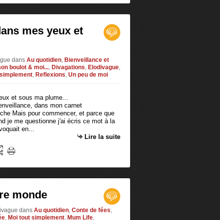
dans mes yeux et
vague
dans
Au quotidien
,
Bienveillance et
on boulot & moi...
,
Divagations
,
Elodivague
,
 simplement
,
Reflexions
,
Un peu de moi
enveillance, dans mon carnet
ouche Mais pour commencer, et parce que
and je me questionne j'ai écris ce mot à la
évoquait en...
Lire la suite
tre monde
oDivague
dans
Au quotidien
,
Conte de fées
,
ée
,
Moi tout simplement
,
Mum Life
,