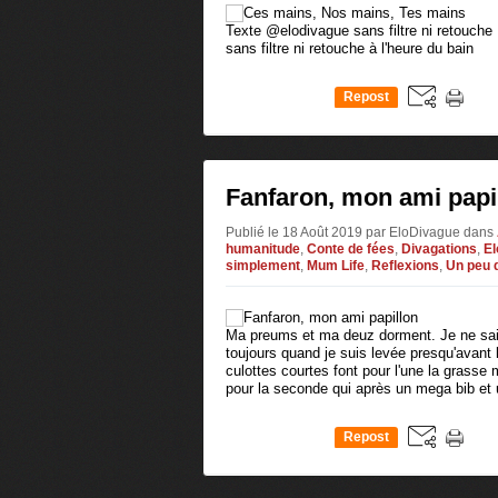
Texte @elodivague sans filtre ni retouch
sans filtre ni retouche à l'heure du bain
Repost
0
Fanfaron, mon ami papi
Publié le 18 Août 2019 par EloDivague
dans
humanitude
,
Conte de fées
,
Divagations
,
El
simplement
,
Mum Life
,
Reflexions
,
Un peu 
Ma preums et ma deuz dorment. Je ne sai
toujours quand je suis levée presqu'avant
culottes courtes font pour l'une la grasse 
pour la seconde qui après un mega bib et 
Repost
0