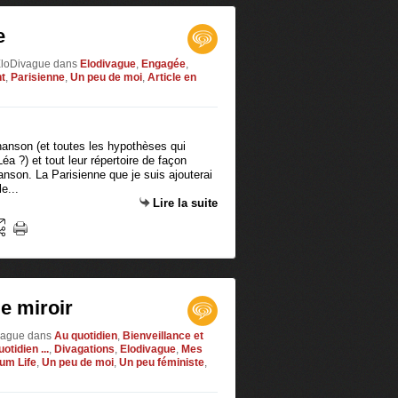
e
 EloDivague
dans
Elodivague
,
Engagée
,
t
,
Parisienne
,
Un peu de moi
,
Article en
chanson (et toutes les hypothèses qui
éa ?) et tout leur répertoire de façon
anson. La Parisienne que je suis ajouterai
e...
Lire la suite
e miroir
ivague
dans
Au quotidien
,
Bienveillance et
tidien ...
,
Divagations
,
Elodivague
,
Mes
um Life
,
Un peu de moi
,
Un peu féministe
,