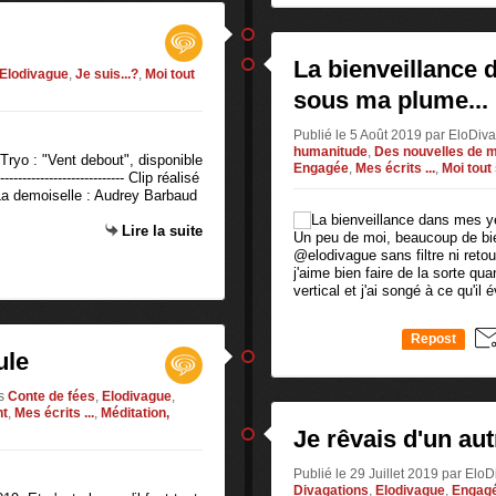
La bienveillance 
Elodivague
,
Je suis...?
,
Moi tout
sous ma plume...
Publié le 5 Août 2019 par EloDi
humanitude
,
Des nouvelles de m
Tryo : "Vent debout", disponible
Engagée
,
Mes écrits ...
,
Moi tout
------------------------- Clip réalisé
La demoiselle : Audrey Barbaud
Lire la suite
Un peu de moi, beaucoup de bi
@elodivague sans filtre ni ret
j'aime bien faire de la sorte qu
vertical et j'ai songé à ce qu'il 
Repost
ule
0
s
Conte de fées
,
Elodivague
,
nt
,
Mes écrits ...
,
Méditation,
Je rêvais d'un au
Publié le 29 Juillet 2019 par El
Divagations
,
Elodivague
,
Engag