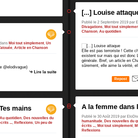
[...] Louise attaqu
Publié le 2 Septembre 2019 par
Divagations
,
Moi tout simplemen
Chanson
,
Au quotidien
dans
Moi tout simplement
,
Un
atouée
,
Article en Chanson
Elle est pas terroriste ! Cette 
existent sur mais qui est donc L
générale. Bref, un article en Ch
sûrement, elle aime la vérité, ell
ie @elodivague)
Lire la suite
Repost
0
A la femme dans l
 Tes mains
Publié le 30 Août 2019 par EloD
Au quotidien
,
Des nouvelles du
humanitude
,
Des nouvelles du quo
rits ...
,
Reflexions
,
Un peu de
écrits ...
,
Moi tout simplement
,
M
Reflexions