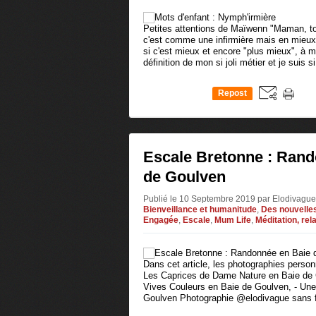
Petites attentions de Maïwenn "Maman, to
c'est comme une infirmière mais en mieux
si c'est mieux et encore "plus mieux", à
définition de mon si joli métier et je suis si 
Repost
0
Escale Bretonne : Rand
de Goulven
Publié le 10 Septembre 2019 par Elodivagu
Bienveillance et humanitude
,
Des nouvelles 
Engagée
,
Escale
,
Mum Life
,
Méditation, rel
Dans cet article, les photographies personn
Les Caprices de Dame Nature en Baie de G
Vives Couleurs en Baie de Goulven, - Un
Goulven Photographie @elodivague sans fil