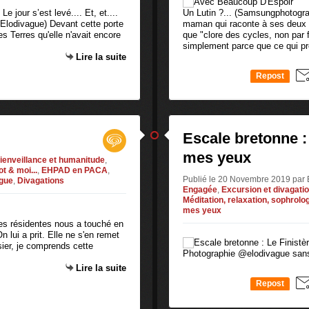
Le jour s’est levé.... Et, et....
Un Lutin ?... (Samsungphotograp
Elodivague) Devant cette porte
maman qui raconte à ses deux fil
es Terres qu'elle n'avait encore
que "clore des cycles, non par f
simplement parce que ce qui pr
Lire la suite
Repost
0
Escale bretonne :
mes yeux
ienveillance et humanitude
,
t & moi...
,
EHPAD en PACA
,
Publié le 20 Novembre 2019 par
ague
,
Divagations
Engagée
,
Excursion et divagati
Méditation, relaxation, sophrolo
mes yeux
es résidentes nous a touché en
 lui a prit. Elle ne s'en remet
sier, je comprends cette
Photographie @elodivague sans 
Lire la suite
Repost
0