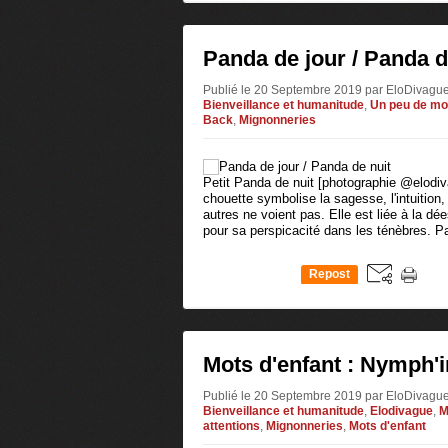
Panda de jour / Panda d
Publié le 20 Septembre 2019 par EloDivagu
Bienveillance et humanitude
,
Un peu de mo
Back
,
Mignonneries
Petit Panda de nuit [photographie @elodiv
chouette symbolise la sagesse, l'intuition,
autres ne voient pas. Elle est liée à la d
pour sa perspicacité dans les ténèbres. P
Repost
0
Mots d'enfant : Nymph'
Publié le 20 Septembre 2019 par EloDivagu
Bienveillance et humanitude
,
Elodivague
,
M
attentions
,
Mignonneries
,
Mots d'enfant