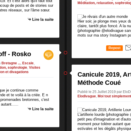
9. Et c'est alors qu'il faut tout
Méditation, relaxation, sophrolo
oup de posts et de stories sur
utres réseaux, sur l'âme sœur.
Lire la suite
Hier soir, je plonge mes yeux d
claire, tantôt plus foncé. A la 
(photographie @elodivague sans 
mots sur ma story Instagram po
Repost
ff - Rosko
0
s
Bretagne ...
,
Escale
,
tion, sophrologie
,
Visites
on et divagations
Canicule 2019, Art
Méthode Coué
d que je continue comme
Publié le 25 Juillet 2019 par El
e et te voilà à la criée. E n
Elodivague
,
Moi tout simplemen
 promenades bretonnes, c'est
utant......
Lire la suite
L'artillerie lourde (photographi
petit peu d'imagination et d'au
moment pour tolérer autant que 
estivales et les dégâts physique