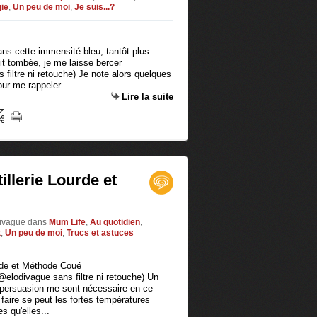
gie
,
Un peu de moi
,
Je suis...?
ans cette immensité bleu, tantôt plus
nuit tombée, je me laisse bercer
filtre ni retouche) Je note alors quelques
ur me rappeler...
Lire la suite
illerie Lourde et
oDivague
dans
Mum Life
,
Au quotidien
,
t
,
Un peu de moi
,
Trucs et astuces
e @elodivague sans filtre ni retouche) Un
topersuasion me sont nécessaire en ce
faire se peut les fortes températures
s qu'elles...