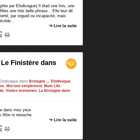
hie par Elodivague) Il était une fois, une
les une très belle phrase... Elle leur dit
ierté, par orgueil ou incapacité, mais
écède...
Lire la suite
 Le Finistère dans
 Elodivague
dans
Bretagne ...
,
Elodivague
,
ons
,
Moi tout simplement
,
Mum Life
,
gie
,
Visites bretonnes
,
La Bretagne dans
filtre ni retouche
Lire la suite