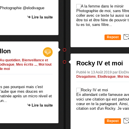
e Photographie @elodivague
Photographie de moi, sans filtre 
coller avec ce texte lui aussi sa
Lire la suite
être toi et être fière de pouvoi
tu es toi, sans filtre...
Repost
0
llon
Au quotidien
,
Bienveillance et
Rocky IV et moi
odivague
,
Mes écrits ...
,
Moi tout
de moi
Publié le 13 Août 2019 par EloD
Divagations
,
Elodivague
,
Moi to
s pas pourquoi mais c'est
 l'aube que mes douces en
En attendant cette fameuse ave
matinée après un micro réveil et
voici une citation qui est parto
un...
cœur en te la partageant. Ainsi,
Lire la suite
citation sort d'un Rocky. Je vais
Repost
0