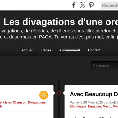
Les divagations d'une or
agations, de rêveries, de râleries sans filtre ni retou
e et désormais en PACA. Tu verras c'est pas mal, enfin j'
Accueil
Pages
Abonnement
Contact
Avec Beaucoup D
rticle en Chanson
,
Divagations
,
Publié le 28 Mars 2025 par EloD
ab
Elodivague
,
Engagée
,
Merci
,
Mes