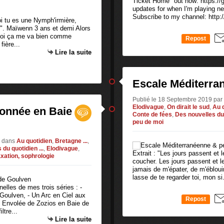
Ticket Home" out now: https:/
updates for when I'm playing n
Subscribe to my channel: http://
i tu es une Nymph'irmière,
". Maïwenn 3 ans et demi Alors
 moi ça me va bien comme
Repost
fière...
0
Lire la suite
Escale Méditerran
Publié le 18 Septembre 2019 pa
Elodivague
,
On dirait le sud
,
Au 
onnée en Baie
Conte de fées
,
Des nouvelles du 
peu de moi
e
dans
Au quotidien
,
Bretagne ...
,
du quotidien ...
,
Elodivague
,
Extrait : "Les jours passent et l
axation, sophrologie
coucher. Les jours passent et le
jamais de m'épater, de m'ébloui
lasse de te regarder toi, mon si.
elles de mes trois séries : -
oulven, - Un Arc en Ciel aux
Repost
e Envolée de Zozios en Baie de
0
tre...
Lire la suite