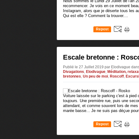
Nous sommes le Lundi 29 Juillet de l'an 201
recommencer. Je vois en ce moment beauc
Instagram, alors que je déserte tous les a
Qui est elle ? Comment la trouver....
Repost
0
Escale bretonne : Rosco
Publié le 27 Juillet 2019 par Elodivague
dan
Divagations
,
Elodivague
,
Méditation, relaxa
bretonnes
,
Un peu de moi
,
Roscoff
,
Excursi
Voiture laissée sur le parking c'est à pie
toujours. Une première rue, puis une second
attendant, et comme souvent lors de mes
marée basse... Je ne suis pas déçue pour a
Repost
0