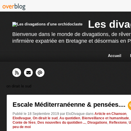
Les diva
Bienvenue dans le monde de divagations, de rêverie
infirmière expatriée en Bretagne et désormais en PAC
Accueil
on dirait le sud
Escale Méditerranéenne & pensées....
Publié le 18 Septembre 2019 par EloDivague
dans
Article en Chanson
,
Elodivague
,
On dirait le sud
,
Au quotidien
,
Bienveillance et humanitude
,
Conte de fées
,
Des nouvelles du quotidien ...
,
Divagations
,
Reflexions
,
U
peu de moi