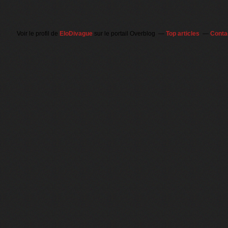
Voir le profil de
EloDivague
sur le portail Overblog
Top articles
Conta