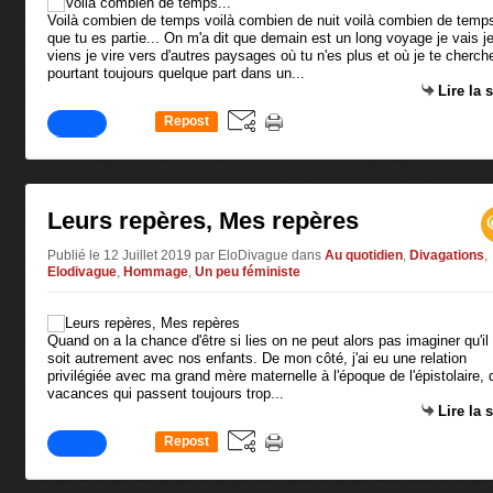
Voilà combien de temps voilà combien de nuit voilà combien de temp
que tu es partie... On m'a dit que demain est un long voyage je vais j
viens je vire vers d'autres paysages où tu n'es plus et où je te cherch
pourtant toujours quelque part dans un...
Lire la 
Repost
0
Leurs repères, Mes repères
Publié le 12 Juillet 2019 par EloDivague
dans
Au quotidien
,
Divagations
,
Elodivague
,
Hommage
,
Un peu féministe
Quand on a la chance d'être si lies on ne peut alors pas imaginer qu'il
soit autrement avec nos enfants. De mon côté, j'ai eu une relation
privilégiée avec ma grand mère maternelle à l'époque de l'épistolaire, 
vacances qui passent toujours trop...
Lire la 
Repost
0