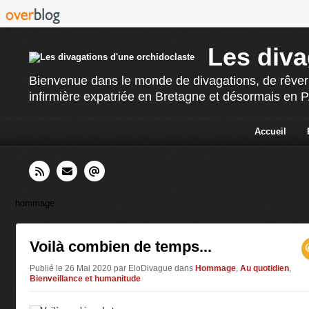
Les diva
Bienvenue dans le monde de divagations, de rêverie
infirmière expatriée en Bretagne et désormais en PAC
Accueil
hommage
Voilà combien de temps...
Publié le 26 Mai 2020 par EloDivague
dans
Hommage
,
Au quotidien
,
Bienveillance et humanitude