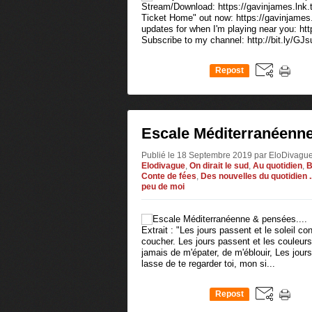
Stream/Download: https://gavinjames.lnk.
Ticket Home" out now: https://gavinjame
updates for when I'm playing near you: h
Subscribe to my channel: http://bit.ly/GJs
Repost
0
Escale Méditerranéenne
Publié le 18 Septembre 2019 par EloDivagu
Elodivague
,
On dirait le sud
,
Au quotidien
,
B
Conte de fées
,
Des nouvelles du quotidien ..
peu de moi
Extrait : "Les jours passent et le soleil co
coucher. Les jours passent et les couleurs
jamais de m'épater, de m'éblouir, Les jour
lasse de te regarder toi, mon si...
Repost
0