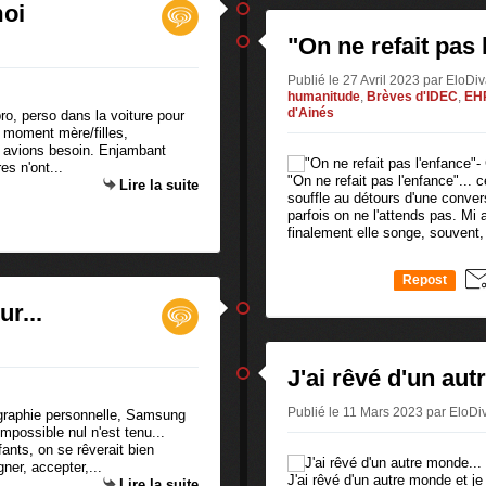
moi
"On ne refait pas 
Publié le 27 Avril 2023 par EloD
humanitude
,
Brèves d'IDEC
,
EH
d'Ainés
ro, perso dans la voiture pour
 moment mère/filles,
n avions besoin. Enjambant
es n'ont...
"On ne refait pas l'enfance"... c
Lire la suite
souffle au détours d'une conversa
parfois on ne l'attends pas. Mi
finalement elle songe, souvent, 
Repost
0
r...
J'ai rêvé d'un aut
Publié le 11 Mars 2023 par EloD
graphie personnelle, Samsung
mpossible nul n'est tenu...
nts, on se rêverait bien
ner, accepter,...
J'ai rêvé d'un autre monde et j
Lire la suite