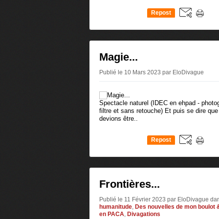
Repost
0
Magie...
Publié le 10 Mars 2023 par EloDivague
Spectacle naturel (IDEC en ehpad - phot
filtre et sans retouche) Et puis se dire 
devions être..
Repost
0
Frontières...
Publié le 11 Février 2023 par EloDivague
da
humanitude
,
Des nouvelles de mon boulot &
en PACA
,
Divagations