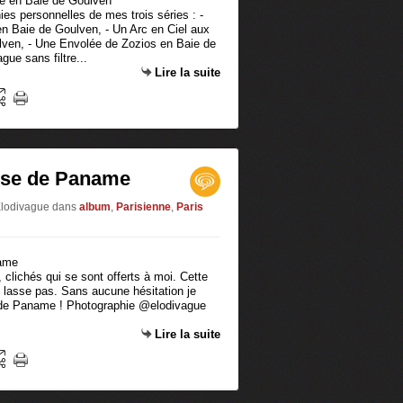
ies personnelles de mes trois séries : -
n Baie de Goulven, - Un Arc en Ciel aux
lven, - Une Envolée de Zozios en Baie de
ue sans filtre...
Lire la suite
use de Paname
Elodivague
dans
album
,
Parisienne
,
Paris
clichés qui se sont offerts à moi. Cette
me lasse pas. Sans aucune hésitation je
 de Paname ! Photographie @elodivague
Lire la suite