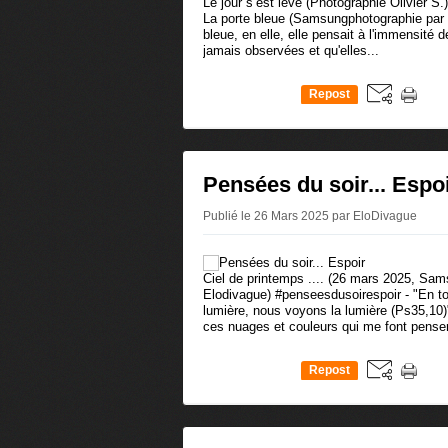
Le jour s’est levé (Photographie Olivier S.) 
La porte bleue (Samsungphotographie par 
bleue, en elle, elle pensait à l'immensité d
jamais observées et qu'elles...
Repost
0
Pensées du soir... Espo
Publié le 26 Mars 2025 par EloDivague
Ciel de printemps .... (26 mars 2025, Sa
Elodivague) #penseesdusoirespoir - "En toi
lumière, nous voyons la lumière (Ps35,10)"
ces nuages et couleurs qui me font penser
Repost
0