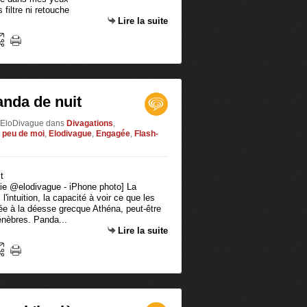
filtre ni retouche
Lire la suite
anda de nuit
r EloDivague
dans
Divagations
,
 peu de moi
,
Elodivague
,
Engagée
,
Flash-
hie @elodivague - iPhone photo] La
'intuition, la capacité à voir ce que les
liée à la déesse grecque Athéna, peut-être
énèbres. Panda...
Lire la suite