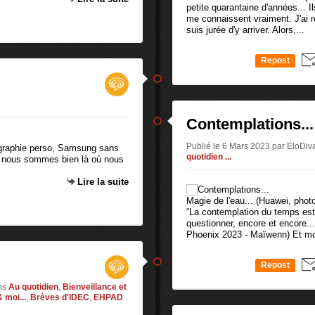
petite quarantaine d'années... I
me connaissent vraiment. J'ai r
suis jurée d'y arriver. Alors,...
Repost
0
Contemplations...
Publié le 6 Mars 2023 par EloDi
ographie perso, Samsung sans
quotidien ...
que nous sommes bien là où nous
Lire la suite
Magie de l'eau... (Huawei, phot
“La contemplation du temps est 
questionner, encore et encore..
Phoenix 2023 - Maïwenn) Et moi
Repost
0
ns
Au quotidien
,
Bienveillance et
 moi...
,
Brèves d'IDEC
,
EHPAD