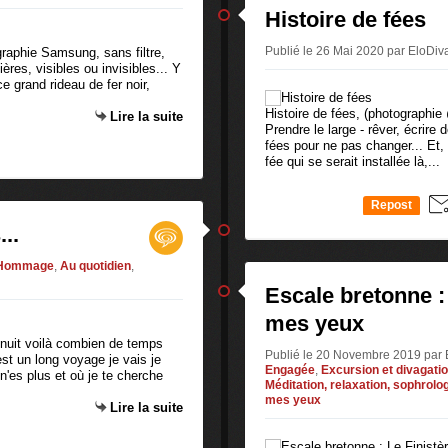
Histoire de fées
Publié le 26 Mai 2020 par EloDi
graphie Samsung, sans filtre,
res, visibles ou invisibles... Y
ce grand rideau de fer noir,
Histoire de fées, (photographie
Lire la suite
Prendre le large - rêver, écrire
fées pour ne pas changer... Et, 
fée qui se serait installée là,...
Repost
0
..
Hommage
,
Au quotidien
,
Escale bretonne :
mes yeux
nuit voilà combien de temps
Publié le 20 Novembre 2019 par
est un long voyage je vais je
Engagée
,
Excursion et divagati
n'es plus et où je te cherche
Méditation, relaxation, sophrolo
mes yeux
Lire la suite