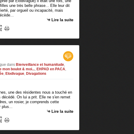
hie par Elodivague) Il était une fois, une
les une très belle phrase... Elle leur dit
ierté, par orgueil ou incapacité, mais
écède...
Lire la suite
vague
dans
Bienveillance et humanitude
,
 mon boulot & moi...
,
EHPAD en PACA
,
ée
,
Elodivague
,
Divagations
nes, une des résidentes nous a touché en
 décédé. On lui a prit. Elle ne s'en remet
dres, un rosier, je comprends cette
 plus...
Lire la suite