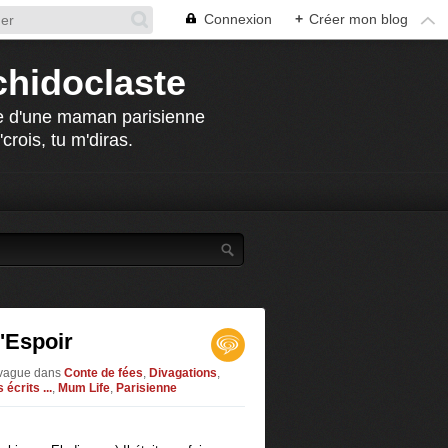
Connexion
+
Créer mon blog
chidoclaste
che d'une maman parisienne
crois, tu m'diras.
'Espoir
ivague
dans
Conte de fées
,
Divagations
,
 écrits ...
,
Mum Life
,
Parisienne