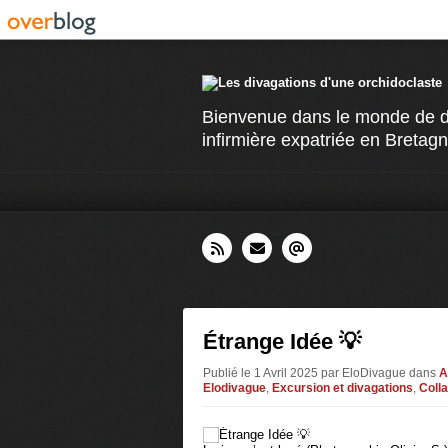
Bienvenue dans le monde de div
infirmière expatriée en Bretagn
Étrange Idée 💡
Publié le 1 Avril 2025 par EloDivague
dans
A
Elodivague
,
Excursion et divagations
,
Coll