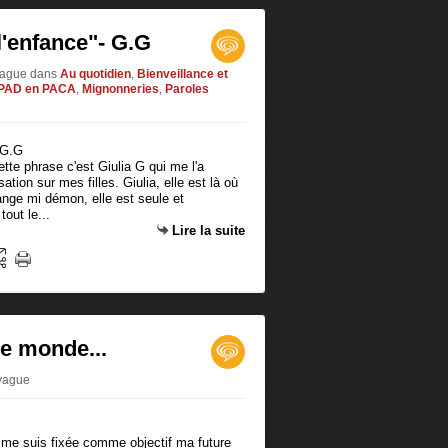
l'enfance"- G.G
ivague
dans
Au quotidien
,
Bienveillance et
PAD en PACA
,
Mignonneries
,
Paroles
ette phrase c'est Giulia G qui me l'a
tion sur mes filles. Giulia, elle est là où
 ange mi démon, elle est seule et
tout le...
Lire la suite
re monde...
ivague
e me suis fixée comme objectif ma future