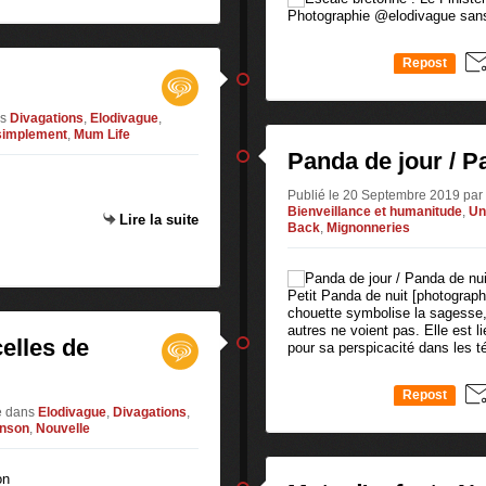
Photographie @elodivague sans 
Repost
0
s
Divagations
,
Elodivague
,
 simplement
,
Mum Life
Panda de jour / P
Publié le 20 Septembre 2019 pa
Bienveillance et humanitude
,
Un
Lire la suite
Back
,
Mignonneries
Petit Panda de nuit [photograp
chouette symbolise la sagesse, l
autres ne voient pas. Elle est 
celles de
pour sa perspicacité dans les t
Repost
e
dans
Elodivague
,
Divagations
,
0
anson
,
Nouvelle