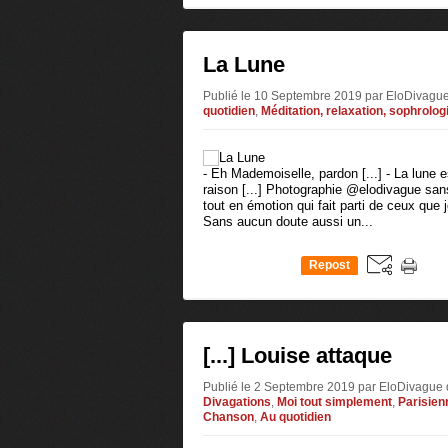
La Lune
Publié le 10 Septembre 2019 par EloDivagu
quotidien
,
Méditation, relaxation, sophrolog
- Eh Mademoiselle, pardon [...] - La lune e
raison [...] Photographie @elodivague sans 
tout en émotion qui fait parti de ceux que
Sans aucun doute aussi un...
Repost
0
[...] Louise attaque
Publié le 2 Septembre 2019 par EloDivague
Divagations
,
Moi tout simplement
,
Parisien
Chanson
,
Au quotidien