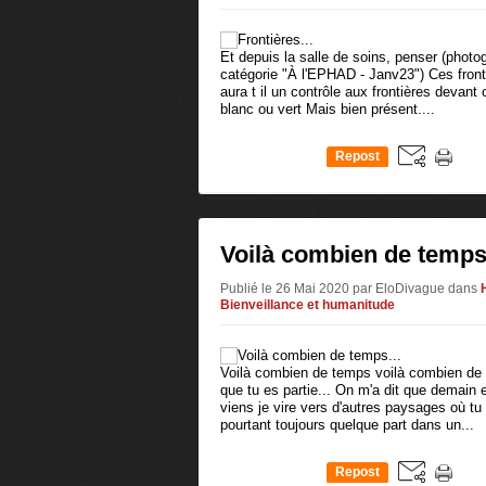
Et depuis la salle de soins, penser (photo
catégorie "À l'EPHAD - Janv23") Ces frontiè
aura t il un contrôle aux frontières devant 
blanc ou vert Mais bien présent....
Repost
0
Voilà combien de temps.
Publié le 26 Mai 2020 par EloDivague
dans
Bienveillance et humanitude
Voilà combien de temps voilà combien de 
que tu es partie... On m'a dit que demain 
viens je vire vers d'autres paysages où tu 
pourtant toujours quelque part dans un...
Repost