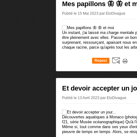
Mes papillons 🦋 🦋 et 
Publié le 15 Mai 2023 par EloDivague
Un instant, j'ai laissé ma charge mentale p
être pleinement avec elles. Passer un bon
surprenant, ressourçant, apaisant nous e
chaque racine, parce qu'après tout les arbr
Repost
0
Et devoir accepter un jou
Publié le 13 Avril 2023 par EloDivague
Découvertes aquatiques à Monaco (photo
f21, série Musée océanographique) Qu'à l'i
Même si, tout comme dans ses yeux d'enfa
pieuvre de temps en temps. Alors, se résig