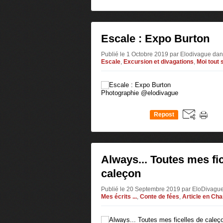
0
Escale : Expo Burton
Publié le 1 Octobre 2019 par Elodivague
dan
Escale
,
Excursion et divagations
,
Moi tout
Photographie @elodivague
Repost
0
Always... Toutes mes fi
caleçon
Publié le 20 Septembre 2019 par EloDivagu
Mes écrits ...
,
Conte de fées
,
Article en Ch