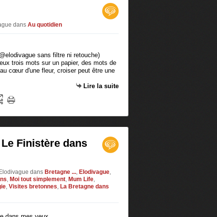
vague
dans
Au quotidien
 @elodivague sans filtre ni retouche)
 deux trois mots sur un papier, des mots de
au cœur d'une fleur, croiser peut être une
Lire la suite
 Le Finistère dans
 Elodivague
dans
Bretagne ...
,
Elodivague
,
ons
,
Moi tout simplement
,
Mum Life
,
gie
,
Visites bretonnes
,
La Bretagne dans