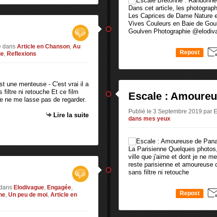
Dans cet article, les photograph
Les Caprices de Dame Nature e
Vives Couleurs en Baie de Gou
Goulven Photographie @elodivag
e
dans
Article en Chanson
,
Au
Repost
ie
,
Reflexions
0
st une menteuse - C'est vrai il a
filtre ni retouche Et ce film
Escale : Amoure
 je ne me lasse pas de regarder.
Publié le 3 Septembre 2019 par 
Lire la suite
dans mes yeux
La Parisienne Quelques photos, 
ville que j'aime et dont je ne 
reste parisienne et amoureuse
sans filtre ni retouche
dans
Elodivague
,
Engagée
,
Repost
ne
,
Un peu de moi
,
Article en
0