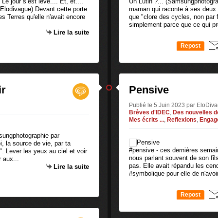
Le jour s’est levé.... Et, et....
Un Lutin ?... (Samsungphotograp
Elodivague) Devant cette porte
maman qui raconte à ses deux fil
es Terres qu'elle n'avait encore
que "clore des cycles, non par f
simplement parce que ce qui pr
Lire la suite
Repost
0
ir
Pensive
Publié le 5 Juin 2023 par EloDi
Brèves d'IDEC
,
Des nouvelles de
Mes écrits ...
,
Reflexions
,
Engag
msungphotographie par
, la source de vie, par ta
#pensive - ces dernières semai
. Lever les yeux au ciel et voir
nous parlant souvent de son fils
 aux...
pas. Elle avait répandu les cen
Lire la suite
#symbolique pour elle de n'avoir
Repost
0