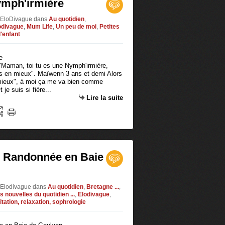
ymph'irmière
r EloDivague
dans
Au quotidien
,
odivague
,
Mum Life
,
Un peu de moi
,
Petites
'enfant
"Maman, toi tu es une Nymph'irmière,
s en mieux". Maïwenn 3 ans et demi Alors
 mieux", à moi ça me va bien comme
 je suis si fière...
Lire la suite
: Randonnée en Baie
r Elodivague
dans
Au quotidien
,
Bretagne ...
,
s nouvelles du quotidien ...
,
Elodivague
,
tation, relaxation, sophrologie