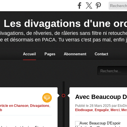
Les divagations d'une or
agations, de rêveries, de râleries sans filtre ni retou
e et désormais en PACA. Tu verras c'est pas mal, enfin j'
Accueil
Pages
Abonnement
Contact
Avec Beaucoup D
rticle en Chanson
,
Divagations
,
Publié le 28 Mars 2025 par EloD
ab
Elodivague
,
Engagée
,
Merci
,
Mes